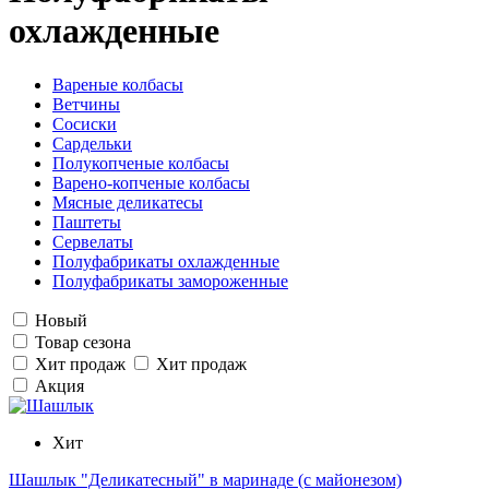
охлажденные
Вареные колбасы
Ветчины
Сосиски
Сардельки
Полукопченые колбасы
Варено-копченые колбасы
Мясные деликатесы
Паштеты
Сервелаты
Полуфабрикаты охлажденные
Полуфабрикаты замороженные
Новый
Товар сезона
Хит продаж
Хит продаж
Акция
Хит
Шашлык "Деликатесный" в маринаде (с майонезом)